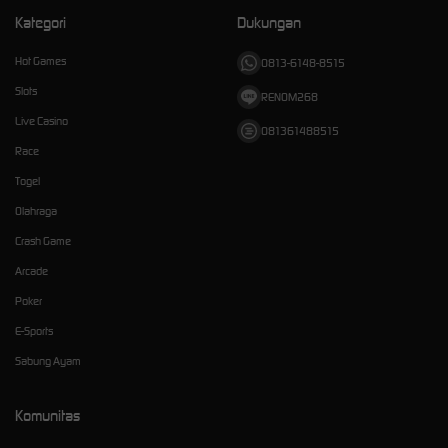
Kategori
Dukungan
Hot Games
0813-6148-8515
Slots
RENOM268
Live Casino
081361488515
Race
Togel
Olahraga
Crash Game
Arcade
Poker
E-Sports
Sabung Ayam
Komunitas